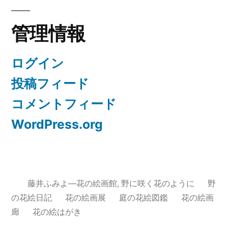
の
管理情報
絵
日
ログイン
記
投稿フィード
コメントフィード
WordPress.org
藤井ふみよ―花の絵画館
,
野に咲く花のように
野
の花絵日記
花の絵画展
庭の花絵図鑑
花の絵画
廊
花の絵はがき