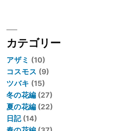
稿:
ビ
ゲ
ー
カテゴリー
シ
ョ
アザミ
(10)
ン
コスモス
(9)
ツバキ
(15)
冬の花編
(27)
夏の花編
(22)
日記
(14)
春の花編
(37)