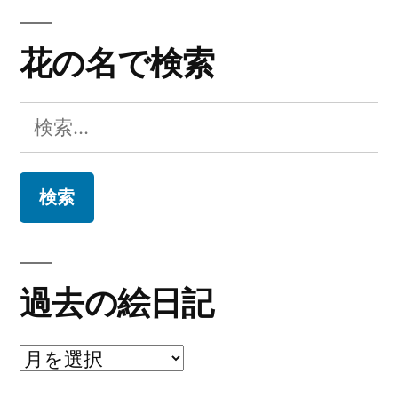
花の名で検索
検
索:
過去の絵日記
過
去