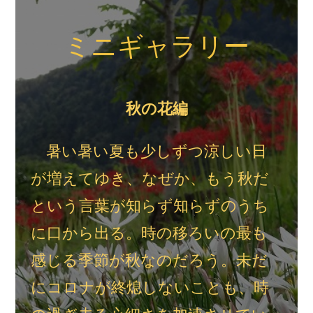
ミニギャラリー
秋の花編
暑い暑い夏も少しずつ涼しい日
が増えてゆき、なぜか、もう秋だ
という言葉が知らず知らずのうち
に口から出る。時の移ろいの最も
感じる季節が秋なのだろう。未だ
にコロナが終熄しないことも、時