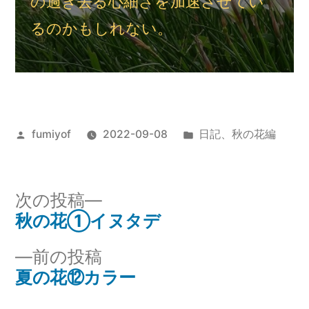
の過ぎ去る心細さを加速させてい
るのかもしれない。
投
カ
fumiyof
2022-09-08
日記
、
秋の花編
稿
テ
者:
ゴ
リ
次
次の投稿
ー:
の
秋の花①イヌタデ
投
投
前
前の投稿
稿
稿:
の
夏の花⑫カラー
ナ
投