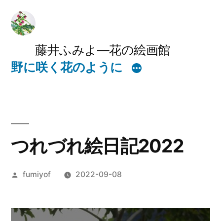
コ
ン
テ
藤井ふみよ―花の絵画館
野に咲く花のように
ン
ツ
へ
ス
つれづれ絵日記2022
キ
ッ
投
fumiyof
2022-09-08
プ
稿
者: