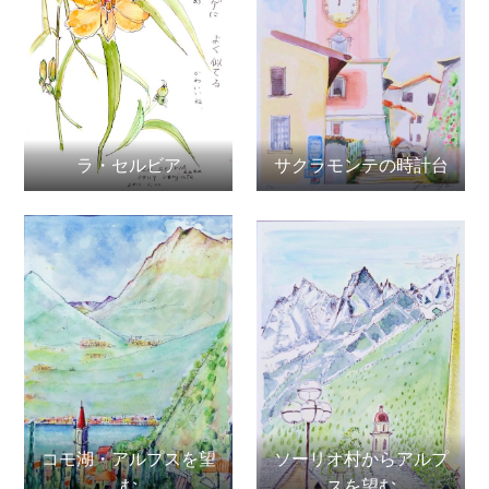
ラ・セルビア
サクラモンテの時計台
コモ湖・アルプスを望
ソーリオ村からアルプ
む
スを望む