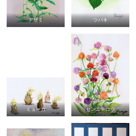
アザミ
ツバキ
ミョーガ
センニチコウ