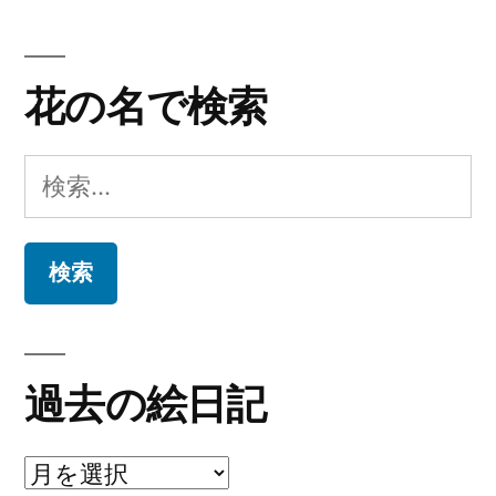
花の名で検索
検
索:
過去の絵日記
過