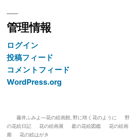
去
の
管理情報
絵
日
ログイン
記
投稿フィード
コメントフィード
WordPress.org
藤井ふみよ―花の絵画館
,
野に咲く花のように
野
の花絵日記
花の絵画展
庭の花絵図鑑
花の絵画
廊
花の絵はがき