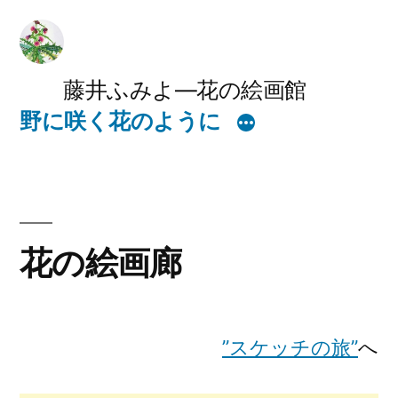
コ
ン
テ
藤井ふみよ―花の絵画館
野に咲く花のように
ン
ツ
へ
ス
花の絵画廊
キ
ッ
プ
”スケッチの旅”
へ