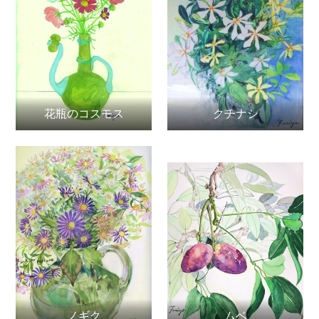
花瓶のコスモス
クチナシ
ノギク
ムベ