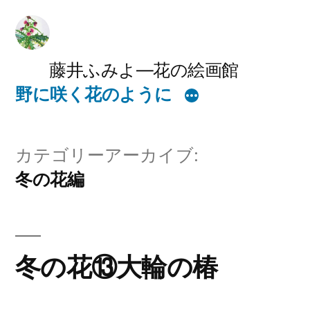
コ
ン
テ
藤井ふみよ―花の絵画館
野に咲く花のように
ン
ツ
へ
カテゴリーアーカイブ:
ス
冬の花編
キ
ッ
プ
冬の花⑬大輪の椿