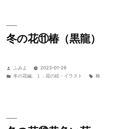
リ
ー:
冬の花⑪椿（黒龍）
投
ふみよ
2023-01-26
稿
カ
タ
冬の花編
、
１．花の絵・イラスト
椿
者:
テ
グ:
ゴ
リ
ー: