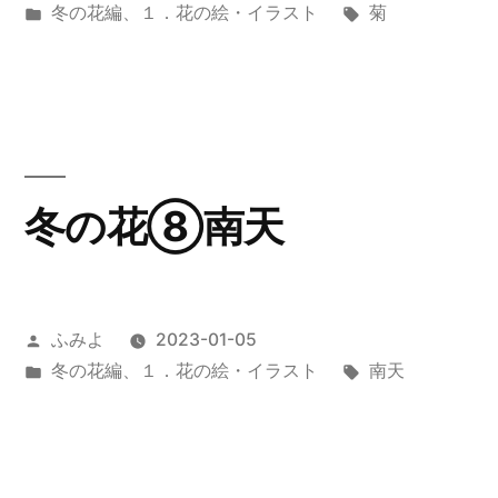
稿
カ
タ
冬の花編
、
１．花の絵・イラスト
菊
者:
テ
グ:
ゴ
リ
ー:
冬の花⑧南天
投
ふみよ
2023-01-05
稿
カ
タ
冬の花編
、
１．花の絵・イラスト
南天
者:
テ
グ:
ゴ
リ
ー: