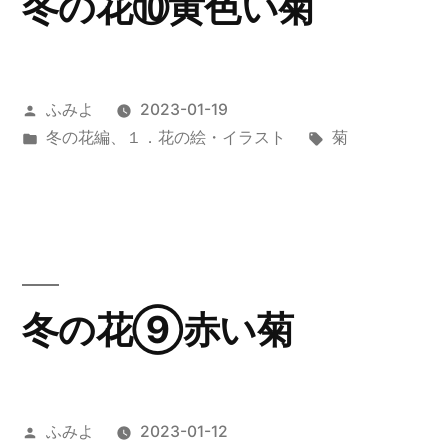
冬の花⑩黄色い菊
投
ふみよ
2023-01-19
稿
カ
タ
冬の花編
、
１．花の絵・イラスト
菊
者:
テ
グ:
ゴ
リ
ー:
冬の花⑨赤い菊
投
ふみよ
2023-01-12