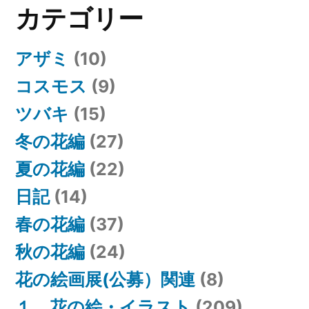
ナ
カテゴリー
ビ
アザミ
(10)
ゲ
コスモス
(9)
ー
ツバキ
(15)
シ
冬の花編
(27)
ョ
夏の花編
(22)
ン
日記
(14)
春の花編
(37)
秋の花編
(24)
花の絵画展(公募）関連
(8)
１．花の絵・イラスト
(209)