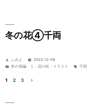
ゴ
リ
ー:
冬の花④千両
投
ふみよ
2022-12-08
稿
カ
タ
冬の花編
、
１．花の絵・イラスト
千両
者:
テ
グ:
ゴ
1
2
3
リ
投
ー:
稿