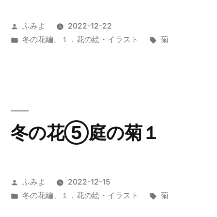
投
ふみよ
2022-12-22
稿
カ
タ
冬の花編
、
１．花の絵・イラスト
菊
者:
テ
グ:
ゴ
リ
ー:
冬の花⑤庭の菊１
投
ふみよ
2022-12-15
稿
カ
タ
冬の花編
、
１．花の絵・イラスト
菊
者:
テ
グ: