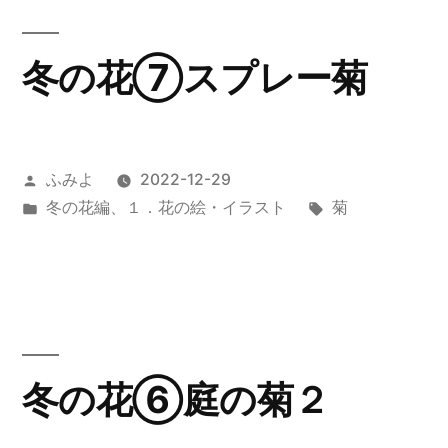
冬の花⑦スプレー菊
投
ふみよ
2022-12-29
稿
カ
タ
冬の花編
、
１．花の絵・イラスト
菊
者:
テ
グ:
ゴ
リ
ー:
冬の花⑥庭の菊２