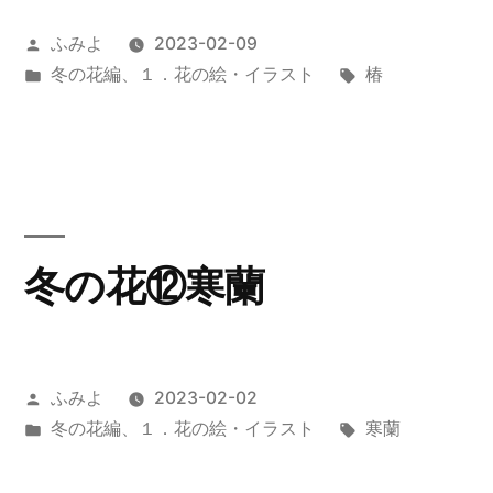
投
ふみよ
2023-02-09
稿
カ
タ
冬の花編
、
１．花の絵・イラスト
椿
者:
テ
グ:
ゴ
リ
ー:
冬の花⑫寒蘭
投
ふみよ
2023-02-02
稿
カ
タ
冬の花編
、
１．花の絵・イラスト
寒蘭
者:
テ
グ:
ゴ