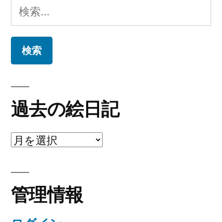
検
索:
過去の絵日記
過
去
の
管理情報
絵
日