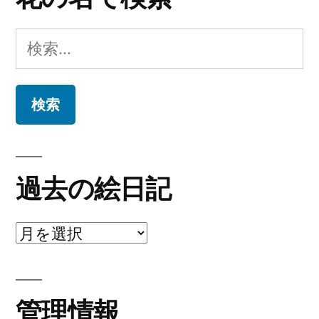
検
索:
過去の絵日記
過
去
の
管理情報
絵