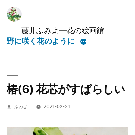
コ
ン
テ
藤井ふみよ―花の絵画館
野に咲く花のように
ン
ツ
へ
ス
椿(6) 花芯がすばらしい
キ
ッ
投
ふみよ
2021-02-21
プ
稿
者: