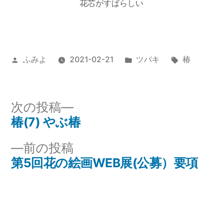
花芯がすばらしい
投
カ
タ
ふみよ
2021-02-21
ツバキ
椿
稿
テ
グ:
者:
ゴ
リ
次
次の投稿
ー:
の
椿(7) やぶ椿
投
投
前
前の投稿
稿
稿:
の
第5回花の絵画WEB展(公募）要項
ナ
投
稿:
ビ
ゲ