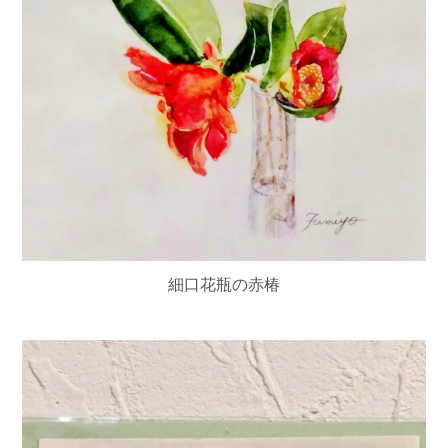
細口花瓶の赤椿